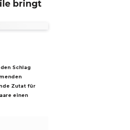
ile bringt
unden Schlag
emmenden
nde Zutat für
Haare einen