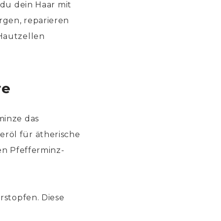
u dein Haar mit
rgen, reparieren
 Hautzellen
re
minze das
röl für ätherische
en Pfefferminz-
rstopfen. Diese