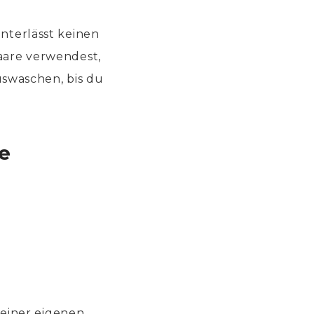
interlässt keinen
Haare verwendest,
swaschen, bis du
e
einer eigenen