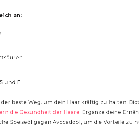
reich an:
n
ettsäuren
5 ​​und E
der beste Weg, um dein Haar kräftig zu halten. Biot
dern die Gesundheit der Haare
. Ergänze deine Ernä
he Speiseöl gegen Avocadoöl, um die Vorteile zu n