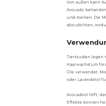
Von außen kann A
Avocado behandelst
und stärken. Die M
abzudichten, wodu
Verwendun
Tierstudien legen 
Haarwachstum förde
Öle verwendet. Mis
oder Lavendelöl f
Avocadoöl hilft, d
Effekte können he