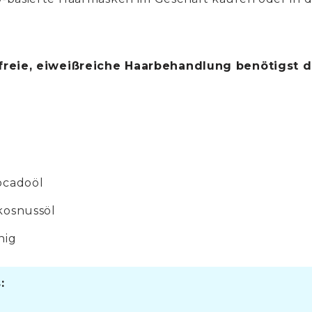
freie, eiweißreiche Haarbehandlung benötigst 
vocadoöl
okosnussöl
nig
: