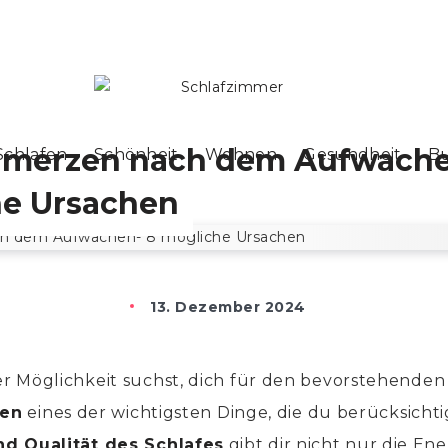
hmerzen nach dem Aufwache
Schlafen
Schönheit
Wohnen
Gesundheit
B
e Ursachen
13. Dezember 2024
 Möglichkeit suchst, dich für den bevorstehenden T
fen
eines der wichtigsten Dinge, die du berücksichti
d Qualität des Schlafes
gibt dir nicht nur die Ene