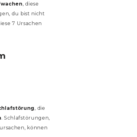
fwachen
, diese
en, du bist nicht
Diese 7 Ursachen
em
chlafstörung
, die
n
. Schlafstörungen,
ursachen, können