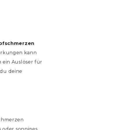
pfschmerzen
wirkungen kann
ein Auslöser für
 du deine
schmerzen
s oder sonniges