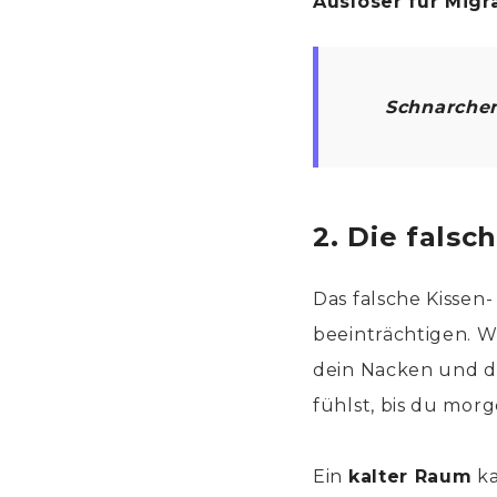
Auslöser für Migr
Schnarche
2. Die falsc
Das falsche Kissen-
beeinträchtigen. We
dein Nacken und d
fühlst, bis du mor
Ein
kalter Raum
ka