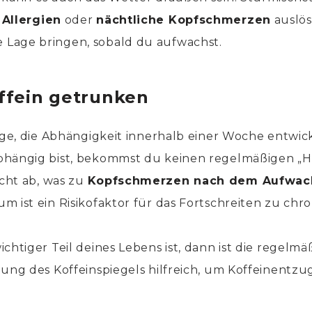
e
Allergien
oder
nächtliche Kopfschmerzen
auslös
Lage bringen, sobald du aufwachst.
offein getrunken
roge, die Abhängigkeit innerhalb einer Woche entwi
bhängig bist, bekommst du keinen regelmäßigen „Hi
acht ab, was zu
Kopfschmerzen nach dem Aufwac
m ist ein Risikofaktor für das Fortschreiten zu chro
chtiger Teil deines Lebens ist, dann ist die regelm
tung des Koffeinspiegels hilfreich, um Koffeinentzu