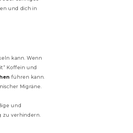
en und dich in
ckeln kann. Wenn
t“ Koffein und
hen
führen kann.
nischer Migräne.
äßige und
g zu verhindern.