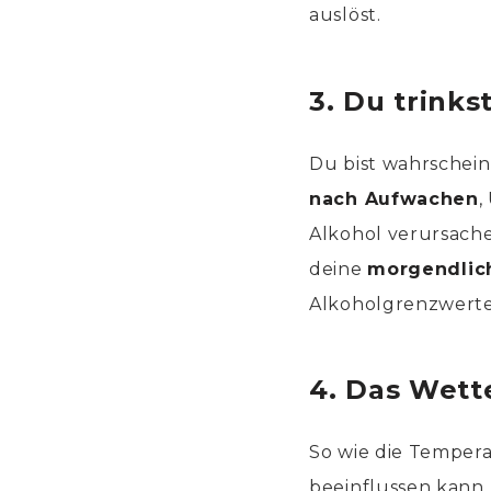
auslöst.
3. Du trinks
Du bist wahrschein
nach Aufwachen
,
Alkohol verursache
deine
morgendlic
Alkoholgrenzwerte 
4. Das Wett
So wie die Temper
beeinflussen kann,