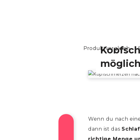
Kopfsc
Produktvergleich
möglich
Wenn du nach einer
dann ist das
Schla
richtige Menge un