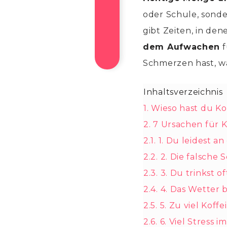
oder Schule, sond
gibt Zeiten, in de
dem Aufwachen
f
Schmerzen hast, wa
Inhaltsverzeichnis
1.
Wieso hast du K
2.
7 Ursachen für
2.1.
1. Du leidest a
2.2.
2. Die falsche 
2.3.
3. Du trinkst o
2.4.
4. Das Wetter 
2.5.
5. Zu viel Koff
2.6.
6. Viel Stress i