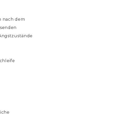
en nach dem
asenden
 Angstzustände
chleife
liche