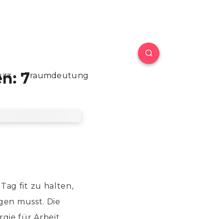
n: 7
uzz
Traumdeutung
ag fit zu halten,
gen musst. Die
rgie für Arbeit