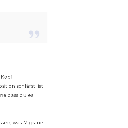
 Kopf
tion schläfst, ist
ne dass du es
ssen, was Migräne